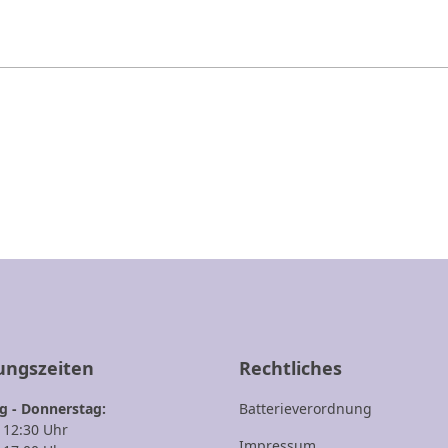
1
2
3
ungszeiten
Rechtliches
 - Donnerstag:
Batterieverordnung
- 12:30 Uhr
Impressum