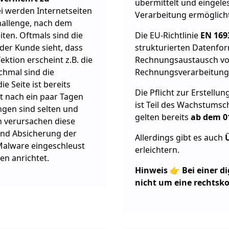
übermittelt und eingele
ei werden Internetseiten
Verarbeitung ermöglicht
Challenge, nach dem
iten. Oftmals sind die
Die EU-Richtlinie
EN 16
 der Kunde sieht, dass
strukturierten Datenfor
ektion erscheint z.B. die
Rechnungsaustausch vor
chmal sind die
Rechnungsverarbeitung 
e Seite ist bereits
Die Pflicht zur Erstell
st nach ein paar Tagen
ist Teil des Wachstums
gen sind selten und
gelten bereits
ab dem 0
h verursachen diese
und Absicherung der
Allerdings gibt es auch
Malware eingeschleust
erleichtern.
n anrichtet.
Hinweis
👉
Bei einer d
nicht um eine rechts