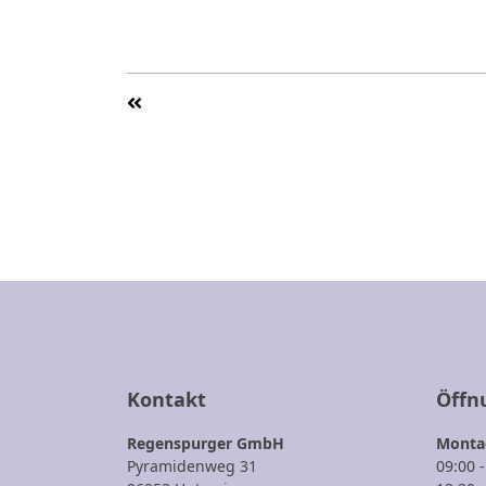
Kontakt
Öffn
Regenspurger GmbH
Montag
Pyramidenweg 31
09:00 