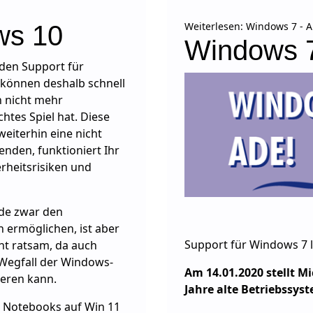
Weiterlesen: Windows 7 - A
ws 10
Windows 7
 den Support für
 können deshalb schnell
n nicht mehr
htes Spiel hat. Diese
weiterhin eine nicht
nden, funktioniert Ihr
erheitsrisiken und
de zwar den
 ermöglichen, ist aber
Support für Windows 7 l
cht ratsam, da auch
Wegfall der Windows-
Am 14.01.2020 stellt Mi
eren kann.
Jahre alte Betriebssys
d Notebooks auf Win 11